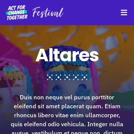
Skip
to
Tog
content
Navi
About
Altares
Watch Back
Organisations
Duis non neque vel purus porttitor
Funders
eleifend sit amet placerat quam. Etiam
rhoncus libero vitae enim ullamcorper,
Register Interest
quis eleifend odio vehicula. Integer nulla
augue, vestibulum et neque non, dictum