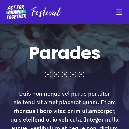
Skip
to
Tog
content
Navi
About
Parades
Watch Back
Organisations
Duis non neque vel purus porttitor
Funders
eleifend sit amet placerat quam. Etiam
rhoncus libero vitae enim ullamcorper,
Register Interest
quis eleifend odio vehicula. Integer nulla
augue, vestibulum et neque non, dictum